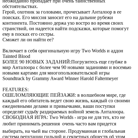
неожиданно пропадает при очень таинственных
обстоятельствах.
Герой, охотник за головами, прочесывает Анталоор в ее
поисках. Его миссия заносит его на дальние рубежи
континента. Постоянно держа ухо востро во время своих
странствий, он надеется найти подсказки, которые помогут
ему в посках его сестры.
Сможет ли он найти ее?
Включает в себя оригинальную игру Two Worlds и аддон
Tainted Blood
БОЛЕЕ 90 НОВЫХ ЗАДАНИЙ:Погрузитесь еще глубже в
мир Анталоора с более чем 90 новыми заданиями и восемью
новыми картами для многопользовательской игры
Soundtrack by Grammy Award Winner Harold Faltermeyer
FEATURES:
ОШЕЛОМЛЯЮЩИЕ ПЕЙЗАЖИ: в волшебном мире, где
каждый его обитатель ведет свою жизнь, каждый со своими
ежедневными делами и привычками, ваши поступки
определят судьбу раздираемых войной земель Анталоора.
СВОБОДНАЯ ИГРА: Two Worlds - игра не для тех, кто не
любит принимать решения  очень часто вам придется
выбирать, на чьей вы стороне. Продуманная и глобальная
система репутации гильдий и секретных обществ об этом