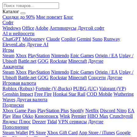
Каталог
Скидки до 90%
Мне повезет
Блог
Софт
Windows
Office
Adobe
Антивирусы
Другой софт
AI и нейросети
ChatGPT
Midjourney
Claude
Copilot
Gemini
Suno
Runway
ElevenLabs
Другие AI
Игры
Steam
Xbox
PlayStation
Nintendo
Epic Games
Origin / EA
Uplay /
Ubisoft
Battle.net
GOG
Rockstar
Minecraft
Другие
Аккаунты
Steam
Xbox
PlayStation
Nintendo
Epic Games
Origin / EA
Uplay /
Ubisoft
Battle.net
GOG
Rockstar
Minecraft
Соцсети
Другие
Игровая валюта
Roblox (Robux)
Fortnite (V-Bucks)
PUBG (UC)
Valorant (VP)
Genshin Impact
Free Fire
Honkai Star Rail
COD Mobile
Wuthering
Waves
Другая валюта
Подписки
Xbox Game Pass
PlayStation Plus
Spotify
Netflix
Discord Nitro
EA
Play
Иви
Okko
Кинопоиск
Wink
Premier
HBO Max
Crunchyroll
Яндекс Плюс
Deezer
Tidal
VPN сервисы
Другие
Пополнение
Steam Wallet
PS Store
Xbox Gift Card
App Store / iTunes
Google