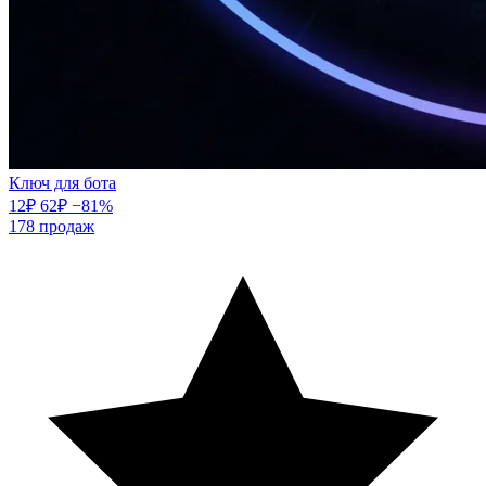
Ключ для бота
12
₽
62
₽
−81%
178
продаж