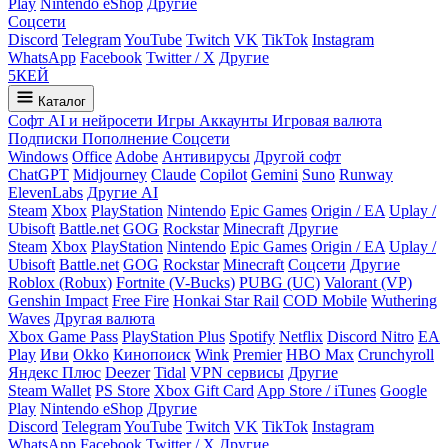
Play
Nintendo eShop
Другие
Соцсети
Discord
Telegram
YouTube
Twitch
VK
TikTok
Instagram
WhatsApp
Facebook
Twitter / X
Другие
5
КЕЙ
Каталог
Софт
AI и нейросети
Игры
Аккаунты
Игровая валюта
Подписки
Пополнение
Соцсети
Windows
Office
Adobe
Антивирусы
Другой софт
ChatGPT
Midjourney
Claude
Copilot
Gemini
Suno
Runway
ElevenLabs
Другие AI
Steam
Xbox
PlayStation
Nintendo
Epic Games
Origin / EA
Uplay /
Ubisoft
Battle.net
GOG
Rockstar
Minecraft
Другие
Steam
Xbox
PlayStation
Nintendo
Epic Games
Origin / EA
Uplay /
Ubisoft
Battle.net
GOG
Rockstar
Minecraft
Соцсети
Другие
Roblox (Robux)
Fortnite (V-Bucks)
PUBG (UC)
Valorant (VP)
Genshin Impact
Free Fire
Honkai Star Rail
COD Mobile
Wuthering
Waves
Другая валюта
Xbox Game Pass
PlayStation Plus
Spotify
Netflix
Discord Nitro
EA
Play
Иви
Okko
Кинопоиск
Wink
Premier
HBO Max
Crunchyroll
Яндекс Плюс
Deezer
Tidal
VPN сервисы
Другие
Steam Wallet
PS Store
Xbox Gift Card
App Store / iTunes
Google
Play
Nintendo eShop
Другие
Discord
Telegram
YouTube
Twitch
VK
TikTok
Instagram
WhatsApp
Facebook
Twitter / X
Другие