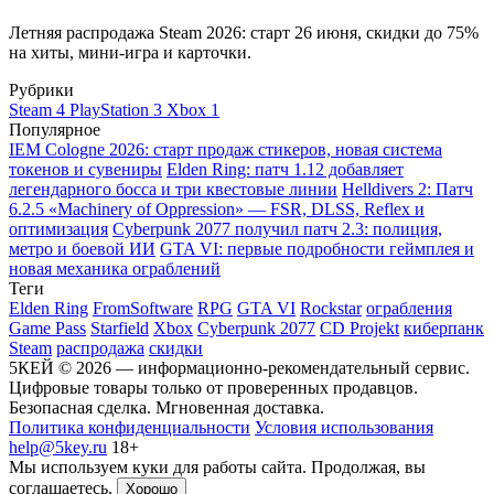
Летняя распродажа Steam 2026: старт 26 июня, скидки до 75%
на хиты, мини-игра и карточки.
Рубрики
Steam
4
PlayStation
3
Xbox
1
Популярное
IEM Cologne 2026: старт продаж стикеров, новая система
токенов и сувениры
Elden Ring: патч 1.12 добавляет
легендарного босса и три квестовые линии
Helldivers 2: Патч
6.2.5 «Machinery of Oppression» — FSR, DLSS, Reflex и
оптимизация
Cyberpunk 2077 получил патч 2.3: полиция,
метро и боевой ИИ
GTA VI: первые подробности геймплея и
новая механика ограблений
Теги
Elden Ring
FromSoftware
RPG
GTA VI
Rockstar
ограбления
Game Pass
Starfield
Xbox
Cyberpunk 2077
CD Projekt
киберпанк
Steam
распродажа
скидки
5КЕЙ © 2026 — информационно-рекомендательный сервис.
Цифровые товары только от проверенных продавцов.
Безопасная сделка. Мгновенная доставка.
Политика конфиденциальности
Условия использования
help@5key.ru
18+
Мы используем куки для работы сайта. Продолжая, вы
соглашаетесь.
Хорошо