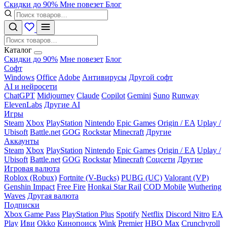
Скидки до 90%
Мне повезет
Блог
Каталог
Скидки до 90%
Мне повезет
Блог
Софт
Windows
Office
Adobe
Антивирусы
Другой софт
AI и нейросети
ChatGPT
Midjourney
Claude
Copilot
Gemini
Suno
Runway
ElevenLabs
Другие AI
Игры
Steam
Xbox
PlayStation
Nintendo
Epic Games
Origin / EA
Uplay /
Ubisoft
Battle.net
GOG
Rockstar
Minecraft
Другие
Аккаунты
Steam
Xbox
PlayStation
Nintendo
Epic Games
Origin / EA
Uplay /
Ubisoft
Battle.net
GOG
Rockstar
Minecraft
Соцсети
Другие
Игровая валюта
Roblox (Robux)
Fortnite (V-Bucks)
PUBG (UC)
Valorant (VP)
Genshin Impact
Free Fire
Honkai Star Rail
COD Mobile
Wuthering
Waves
Другая валюта
Подписки
Xbox Game Pass
PlayStation Plus
Spotify
Netflix
Discord Nitro
EA
Play
Иви
Okko
Кинопоиск
Wink
Premier
HBO Max
Crunchyroll