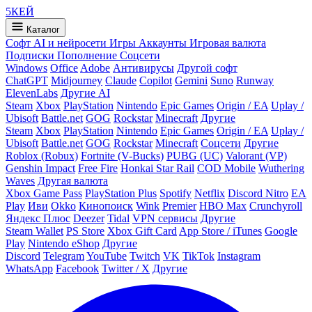
5
КЕЙ
Каталог
Софт
AI и нейросети
Игры
Аккаунты
Игровая валюта
Подписки
Пополнение
Соцсети
Windows
Office
Adobe
Антивирусы
Другой софт
ChatGPT
Midjourney
Claude
Copilot
Gemini
Suno
Runway
ElevenLabs
Другие AI
Steam
Xbox
PlayStation
Nintendo
Epic Games
Origin / EA
Uplay /
Ubisoft
Battle.net
GOG
Rockstar
Minecraft
Другие
Steam
Xbox
PlayStation
Nintendo
Epic Games
Origin / EA
Uplay /
Ubisoft
Battle.net
GOG
Rockstar
Minecraft
Соцсети
Другие
Roblox (Robux)
Fortnite (V-Bucks)
PUBG (UC)
Valorant (VP)
Genshin Impact
Free Fire
Honkai Star Rail
COD Mobile
Wuthering
Waves
Другая валюта
Xbox Game Pass
PlayStation Plus
Spotify
Netflix
Discord Nitro
EA
Play
Иви
Okko
Кинопоиск
Wink
Premier
HBO Max
Crunchyroll
Яндекс Плюс
Deezer
Tidal
VPN сервисы
Другие
Steam Wallet
PS Store
Xbox Gift Card
App Store / iTunes
Google
Play
Nintendo eShop
Другие
Discord
Telegram
YouTube
Twitch
VK
TikTok
Instagram
WhatsApp
Facebook
Twitter / X
Другие