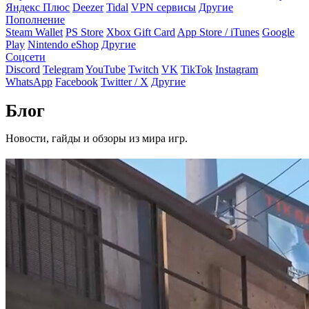
Яндекс Плюс
Deezer
Tidal
VPN сервисы
Другие
Пополнение
Steam Wallet
PS Store
Xbox Gift Card
App Store / iTunes
Google
Play
Nintendo eShop
Другие
Соцсети
Discord
Telegram
YouTube
Twitch
VK
TikTok
Instagram
WhatsApp
Facebook
Twitter / X
Другие
Блог
Новости, гайды и обзоры из мира игр.