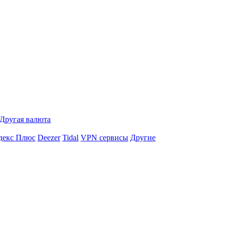
Другая валюта
декс Плюс
Deezer
Tidal
VPN сервисы
Другие