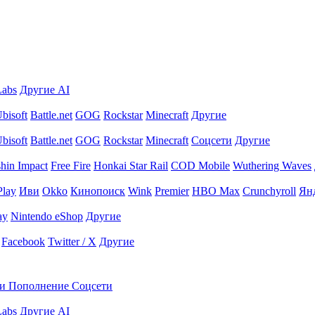
Labs
Другие AI
bisoft
Battle.net
GOG
Rockstar
Minecraft
Другие
bisoft
Battle.net
GOG
Rockstar
Minecraft
Соцсети
Другие
hin Impact
Free Fire
Honkai Star Rail
COD Mobile
Wuthering Waves
Play
Иви
Okko
Кинопоиск
Wink
Premier
HBO Max
Crunchyroll
Ян
ay
Nintendo eShop
Другие
Facebook
Twitter / X
Другие
и
Пополнение
Соцсети
Labs
Другие AI