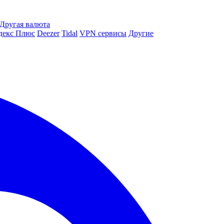
Другая валюта
декс Плюс
Deezer
Tidal
VPN сервисы
Другие