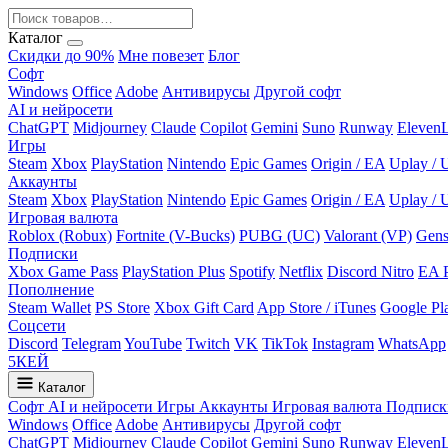
Каталог
Скидки до 90%
Мне повезет
Блог
Софт
Windows
Office
Adobe
Антивирусы
Другой софт
AI и нейросети
ChatGPT
Midjourney
Claude
Copilot
Gemini
Suno
Runway
Eleven
Игры
Steam
Xbox
PlayStation
Nintendo
Epic Games
Origin / EA
Uplay / U
Аккаунты
Steam
Xbox
PlayStation
Nintendo
Epic Games
Origin / EA
Uplay / U
Игровая валюта
Roblox (Robux)
Fortnite (V-Bucks)
PUBG (UC)
Valorant (VP)
Gens
Подписки
Xbox Game Pass
PlayStation Plus
Spotify
Netflix
Discord Nitro
EA 
Пополнение
Steam Wallet
PS Store
Xbox Gift Card
App Store / iTunes
Google Pl
Соцсети
Discord
Telegram
YouTube
Twitch
VK
TikTok
Instagram
WhatsApp
5
КЕЙ
Каталог
Софт
AI и нейросети
Игры
Аккаунты
Игровая валюта
Подписк
Windows
Office
Adobe
Антивирусы
Другой софт
ChatGPT
Midjourney
Claude
Copilot
Gemini
Suno
Runway
Eleven