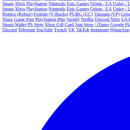
Steam
Xbox
PlayStation
Nintendo
Epic Games
Origin / EA
Uplay / U
Steam
Xbox
PlayStation
Nintendo
Epic Games
Origin / EA
Uplay / U
Roblox (Robux)
Fortnite (V-Bucks)
PUBG (UC)
Valorant (VP)
Gens
Xbox Game Pass
PlayStation Plus
Spotify
Netflix
Discord Nitro
EA 
Steam Wallet
PS Store
Xbox Gift Card
App Store / iTunes
Google Pl
Discord
Telegram
YouTube
Twitch
VK
TikTok
Instagram
WhatsApp