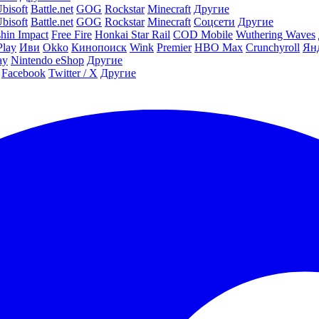
bisoft
Battle.net
GOG
Rockstar
Minecraft
Другие
bisoft
Battle.net
GOG
Rockstar
Minecraft
Соцсети
Другие
hin Impact
Free Fire
Honkai Star Rail
COD Mobile
Wuthering Waves
Play
Иви
Okko
Кинопоиск
Wink
Premier
HBO Max
Crunchyroll
Ян
ay
Nintendo eShop
Другие
Facebook
Twitter / X
Другие