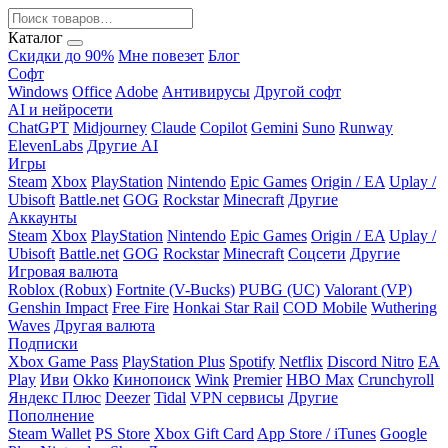
Каталог
Скидки до 90%
Мне повезет
Блог
Софт
Windows
Office
Adobe
Антивирусы
Другой софт
AI и нейросети
ChatGPT
Midjourney
Claude
Copilot
Gemini
Suno
Runway
ElevenLabs
Другие AI
Игры
Steam
Xbox
PlayStation
Nintendo
Epic Games
Origin / EA
Uplay /
Ubisoft
Battle.net
GOG
Rockstar
Minecraft
Другие
Аккаунты
Steam
Xbox
PlayStation
Nintendo
Epic Games
Origin / EA
Uplay /
Ubisoft
Battle.net
GOG
Rockstar
Minecraft
Соцсети
Другие
Игровая валюта
Roblox (Robux)
Fortnite (V-Bucks)
PUBG (UC)
Valorant (VP)
Genshin Impact
Free Fire
Honkai Star Rail
COD Mobile
Wuthering
Waves
Другая валюта
Подписки
Xbox Game Pass
PlayStation Plus
Spotify
Netflix
Discord Nitro
EA
Play
Иви
Okko
Кинопоиск
Wink
Premier
HBO Max
Crunchyroll
Яндекс Плюс
Deezer
Tidal
VPN сервисы
Другие
Пополнение
Steam Wallet
PS Store
Xbox Gift Card
App Store / iTunes
Google