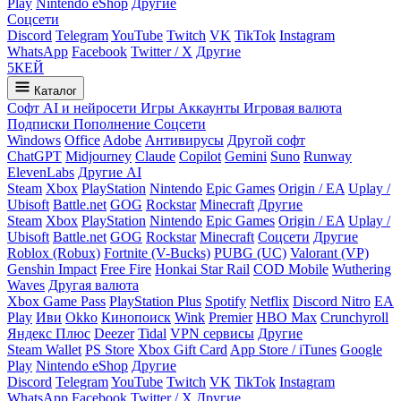
Play
Nintendo eShop
Другие
Соцсети
Discord
Telegram
YouTube
Twitch
VK
TikTok
Instagram
WhatsApp
Facebook
Twitter / X
Другие
5
КЕЙ
Каталог
Софт
AI и нейросети
Игры
Аккаунты
Игровая валюта
Подписки
Пополнение
Соцсети
Windows
Office
Adobe
Антивирусы
Другой софт
ChatGPT
Midjourney
Claude
Copilot
Gemini
Suno
Runway
ElevenLabs
Другие AI
Steam
Xbox
PlayStation
Nintendo
Epic Games
Origin / EA
Uplay /
Ubisoft
Battle.net
GOG
Rockstar
Minecraft
Другие
Steam
Xbox
PlayStation
Nintendo
Epic Games
Origin / EA
Uplay /
Ubisoft
Battle.net
GOG
Rockstar
Minecraft
Соцсети
Другие
Roblox (Robux)
Fortnite (V-Bucks)
PUBG (UC)
Valorant (VP)
Genshin Impact
Free Fire
Honkai Star Rail
COD Mobile
Wuthering
Waves
Другая валюта
Xbox Game Pass
PlayStation Plus
Spotify
Netflix
Discord Nitro
EA
Play
Иви
Okko
Кинопоиск
Wink
Premier
HBO Max
Crunchyroll
Яндекс Плюс
Deezer
Tidal
VPN сервисы
Другие
Steam Wallet
PS Store
Xbox Gift Card
App Store / iTunes
Google
Play
Nintendo eShop
Другие
Discord
Telegram
YouTube
Twitch
VK
TikTok
Instagram
WhatsApp
Facebook
Twitter / X
Другие