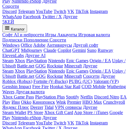
Play
Nintendo eShop
Другие
Соцсети
Discord
Telegram
YouTube
Twitch
VK
TikTok
Instagram
WhatsApp
Facebook
Twitter / X
Другие
5
КЕЙ
Каталог
Софт
AI и нейросети
Игры
Аккаунты
Игровая валюта
Подписки
Пополнение
Соцсети
Windows
Office
Adobe
Антивирусы
Другой софт
ChatGPT
Midjourney
Claude
Copilot
Gemini
Suno
Runway
ElevenLabs
Другие AI
Steam
Xbox
PlayStation
Nintendo
Epic Games
Origin / EA
Uplay /
Ubisoft
Battle.net
GOG
Rockstar
Minecraft
Другие
Steam
Xbox
PlayStation
Nintendo
Epic Games
Origin / EA
Uplay /
Ubisoft
Battle.net
GOG
Rockstar
Minecraft
Соцсети
Другие
Roblox (Robux)
Fortnite (V-Bucks)
PUBG (UC)
Valorant (VP)
Genshin Impact
Free Fire
Honkai Star Rail
COD Mobile
Wuthering
Waves
Другая валюта
Xbox Game Pass
PlayStation Plus
Spotify
Netflix
Discord Nitro
EA
Play
Иви
Okko
Кинопоиск
Wink
Premier
HBO Max
Crunchyroll
Яндекс Плюс
Deezer
Tidal
VPN сервисы
Другие
Steam Wallet
PS Store
Xbox Gift Card
App Store / iTunes
Google
Play
Nintendo eShop
Другие
Discord
Telegram
YouTube
Twitch
VK
TikTok
Instagram
WhatsApp
Facebook
Twitter / X
Другие