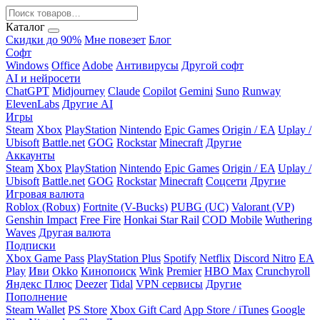
Каталог
Скидки до 90%
Мне повезет
Блог
Софт
Windows
Office
Adobe
Антивирусы
Другой софт
AI и нейросети
ChatGPT
Midjourney
Claude
Copilot
Gemini
Suno
Runway
ElevenLabs
Другие AI
Игры
Steam
Xbox
PlayStation
Nintendo
Epic Games
Origin / EA
Uplay /
Ubisoft
Battle.net
GOG
Rockstar
Minecraft
Другие
Аккаунты
Steam
Xbox
PlayStation
Nintendo
Epic Games
Origin / EA
Uplay /
Ubisoft
Battle.net
GOG
Rockstar
Minecraft
Соцсети
Другие
Игровая валюта
Roblox (Robux)
Fortnite (V-Bucks)
PUBG (UC)
Valorant (VP)
Genshin Impact
Free Fire
Honkai Star Rail
COD Mobile
Wuthering
Waves
Другая валюта
Подписки
Xbox Game Pass
PlayStation Plus
Spotify
Netflix
Discord Nitro
EA
Play
Иви
Okko
Кинопоиск
Wink
Premier
HBO Max
Crunchyroll
Яндекс Плюс
Deezer
Tidal
VPN сервисы
Другие
Пополнение
Steam Wallet
PS Store
Xbox Gift Card
App Store / iTunes
Google