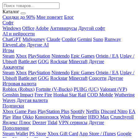
Каталог
Скидки до 90%
Мне повезет
Блог
Софт
Windows
Office
Adobe
Антивирусы
Другой софт
AI и нейросети
ChatGPT
Midjourney
Claude
Copilot
Gemini
Suno
Runway
ElevenLabs
Другие AI
Игры
Steam
Xbox
PlayStation
Nintendo
Epic Games
Origin / EA
Uplay /
Ubisoft
Battle.net
GOG
Rockstar
Minecraft
Другие
Аккаунты
Steam
Xbox
PlayStation
Nintendo
Epic Games
Origin / EA
Uplay /
Ubisoft
Battle.net
GOG
Rockstar
Minecraft
Соцсети
Другие
Игровая валюта
Roblox (Robux)
Fortnite (V-Bucks)
PUBG (UC)
Valorant (VP)
Genshin Impact
Free Fire
Honkai Star Rail
COD Mobile
Wuthering
Waves
Другая валюта
Подписки
Xbox Game Pass
PlayStation Plus
Spotify
Netflix
Discord Nitro
EA
Play
Иви
Okko
Кинопоиск
Wink
Premier
HBO Max
Crunchyroll
Яндекс Плюс
Deezer
Tidal
VPN сервисы
Другие
Пополнение
Steam Wallet
PS Store
Xbox Gift Card
App Store / iTunes
Google