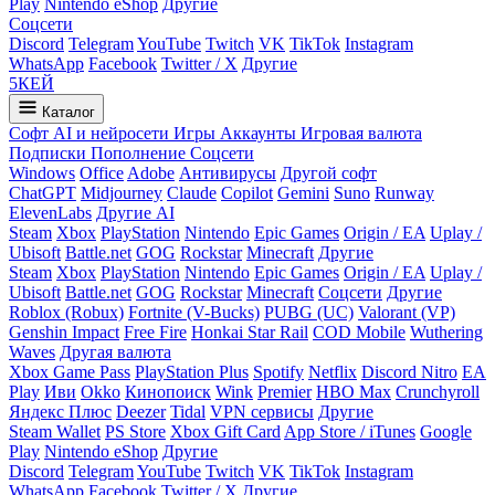
Play
Nintendo eShop
Другие
Соцсети
Discord
Telegram
YouTube
Twitch
VK
TikTok
Instagram
WhatsApp
Facebook
Twitter / X
Другие
5
КЕЙ
Каталог
Софт
AI и нейросети
Игры
Аккаунты
Игровая валюта
Подписки
Пополнение
Соцсети
Windows
Office
Adobe
Антивирусы
Другой софт
ChatGPT
Midjourney
Claude
Copilot
Gemini
Suno
Runway
ElevenLabs
Другие AI
Steam
Xbox
PlayStation
Nintendo
Epic Games
Origin / EA
Uplay /
Ubisoft
Battle.net
GOG
Rockstar
Minecraft
Другие
Steam
Xbox
PlayStation
Nintendo
Epic Games
Origin / EA
Uplay /
Ubisoft
Battle.net
GOG
Rockstar
Minecraft
Соцсети
Другие
Roblox (Robux)
Fortnite (V-Bucks)
PUBG (UC)
Valorant (VP)
Genshin Impact
Free Fire
Honkai Star Rail
COD Mobile
Wuthering
Waves
Другая валюта
Xbox Game Pass
PlayStation Plus
Spotify
Netflix
Discord Nitro
EA
Play
Иви
Okko
Кинопоиск
Wink
Premier
HBO Max
Crunchyroll
Яндекс Плюс
Deezer
Tidal
VPN сервисы
Другие
Steam Wallet
PS Store
Xbox Gift Card
App Store / iTunes
Google
Play
Nintendo eShop
Другие
Discord
Telegram
YouTube
Twitch
VK
TikTok
Instagram
WhatsApp
Facebook
Twitter / X
Другие