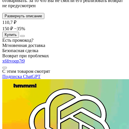
отоваривать. За то что Вы не смогли его реализовать возврат
не предусмотрен
Развернуть описание
110,7
₽
150 ₽
−35%
Купить
Есть промокод?
Мгновенная доставка
Безопасная сделка
Возврат при проблемах
x6frvoqp7t9
С этим товаром смотрят
Подписка
ChatGPT