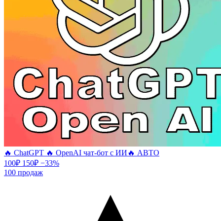
🔥 ChatGPT 🔥 OpenAI чат-бот с ИИ🔥 АВТО
100
₽
150
₽
−33%
100
продаж