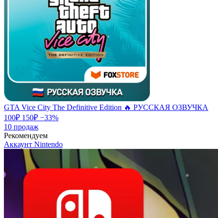
GTA Vice City The Definitive Edition 🔥 РУССКАЯ ОЗВУЧКА
100
₽
150
₽
−33%
10
продаж
Рекомендуем
Аккаунт
Nintendo