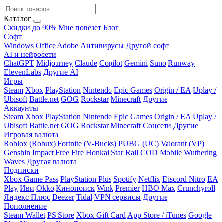
Каталог
Скидки до 90%
Мне повезет
Блог
Софт
Windows
Office
Adobe
Антивирусы
Другой софт
AI и нейросети
ChatGPT
Midjourney
Claude
Copilot
Gemini
Suno
Runway
ElevenLabs
Другие AI
Игры
Steam
Xbox
PlayStation
Nintendo
Epic Games
Origin / EA
Uplay /
Ubisoft
Battle.net
GOG
Rockstar
Minecraft
Другие
Аккаунты
Steam
Xbox
PlayStation
Nintendo
Epic Games
Origin / EA
Uplay /
Ubisoft
Battle.net
GOG
Rockstar
Minecraft
Соцсети
Другие
Игровая валюта
Roblox (Robux)
Fortnite (V-Bucks)
PUBG (UC)
Valorant (VP)
Genshin Impact
Free Fire
Honkai Star Rail
COD Mobile
Wuthering
Waves
Другая валюта
Подписки
Xbox Game Pass
PlayStation Plus
Spotify
Netflix
Discord Nitro
EA
Play
Иви
Okko
Кинопоиск
Wink
Premier
HBO Max
Crunchyroll
Яндекс Плюс
Deezer
Tidal
VPN сервисы
Другие
Пополнение
Steam Wallet
PS Store
Xbox Gift Card
App Store / iTunes
Google