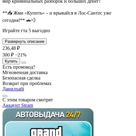
мир криминальных разборок и больших денег!
**📥 Жми «Купить» – и врывайся в Лос-Сантос уже
сегодня!** 🚗💨
Играйте гта 5 выгодно
Развернуть описание
236,48
₽
300 ₽
−21%
Купить
Есть промокод?
Мгновенная доставка
Безопасная сделка
Возврат при проблемах
Данилхабi
С этим товаром смотрят
Аккаунт
Steam