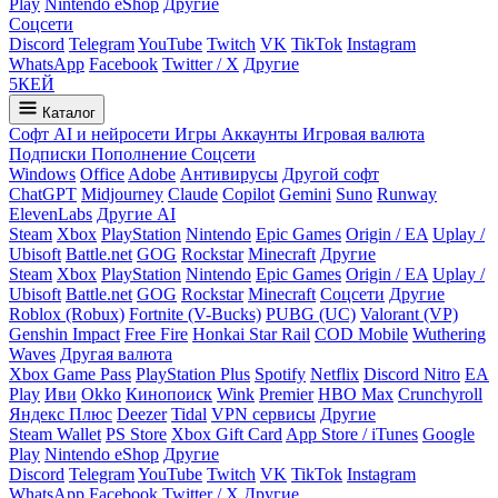
Play
Nintendo eShop
Другие
Соцсети
Discord
Telegram
YouTube
Twitch
VK
TikTok
Instagram
WhatsApp
Facebook
Twitter / X
Другие
5
КЕЙ
Каталог
Софт
AI и нейросети
Игры
Аккаунты
Игровая валюта
Подписки
Пополнение
Соцсети
Windows
Office
Adobe
Антивирусы
Другой софт
ChatGPT
Midjourney
Claude
Copilot
Gemini
Suno
Runway
ElevenLabs
Другие AI
Steam
Xbox
PlayStation
Nintendo
Epic Games
Origin / EA
Uplay /
Ubisoft
Battle.net
GOG
Rockstar
Minecraft
Другие
Steam
Xbox
PlayStation
Nintendo
Epic Games
Origin / EA
Uplay /
Ubisoft
Battle.net
GOG
Rockstar
Minecraft
Соцсети
Другие
Roblox (Robux)
Fortnite (V-Bucks)
PUBG (UC)
Valorant (VP)
Genshin Impact
Free Fire
Honkai Star Rail
COD Mobile
Wuthering
Waves
Другая валюта
Xbox Game Pass
PlayStation Plus
Spotify
Netflix
Discord Nitro
EA
Play
Иви
Okko
Кинопоиск
Wink
Premier
HBO Max
Crunchyroll
Яндекс Плюс
Deezer
Tidal
VPN сервисы
Другие
Steam Wallet
PS Store
Xbox Gift Card
App Store / iTunes
Google
Play
Nintendo eShop
Другие
Discord
Telegram
YouTube
Twitch
VK
TikTok
Instagram
WhatsApp
Facebook
Twitter / X
Другие