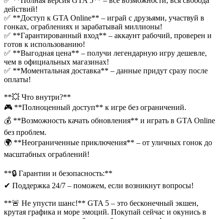
✅ **Полная версия GTA 5** – все возможности, вся свобода
действий!
✅ **Доступ к GTA Online** – играй с друзьями, участвуй в
гонках, ограблениях и зарабатывай миллионы!
✅ **Гарантированный вход** – аккаунт рабочий, проверен и
готов к использованию!
✅ **Выгодная цена** – получи легендарную игру дешевле,
чем в официальных магазинах!
✅ **Моментальная доставка** – данные придут сразу после
оплаты!
**💥 Что внутри?**
🎮 **Полноценный доступ** к игре без ограничений.
💰 **Возможность качать обновления** и играть в GTA Online
без проблем.
🌍 **Неограниченные приключения** – от уличных гонок до
масштабных ограблений!
**🔒 Гарантии и безопасность:**
✔ Поддержка 24/7 – поможем, если возникнут вопросы!
**🚨 Не упусти шанс!** GTA 5 – это бесконечный экшен,
крутая графика и море эмоций. Покупай сейчас и окунись в