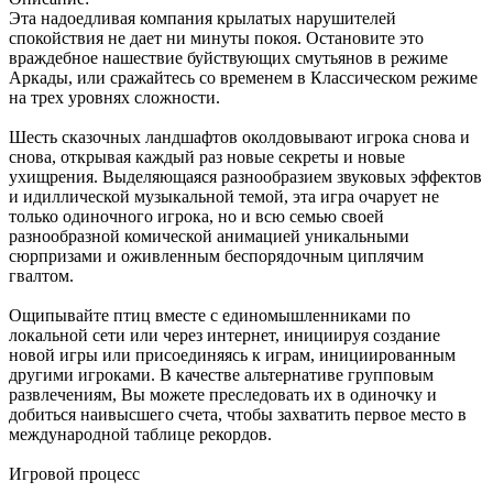
Эта надоедливая компания крылатых нарушителей
спокойствия не дает ни минуты покоя. Остановите это
враждебное нашествие буйствующих смутьянов в режиме
Аркады, или сражайтесь со временем в Классическом режиме
на трех уровнях сложности.
Шесть сказочных ландшафтов околдовывают игрока снова и
снова, открывая каждый раз новые секреты и новые
ухищрения. Выделяющаяся разнообразием звуковых эффектов
и идиллической музыкальной темой, эта игра очарует не
только одиночного игрока, но и всю семью своей
разнообразной комической анимацией уникальными
сюрпризами и оживленным беспорядочным циплячим
гвалтом.
Ощипывайте птиц вместе с единомышленниками по
локальной сети или через интернет, инициируя создание
новой игры или присоединяясь к играм, инициированным
другими игроками. В качестве альтернативе групповым
развлечениям, Вы можете преследовать их в одиночку и
добиться наивысшего счета, чтобы захватить первое место в
международной таблице рекордов.
Игровой процесс