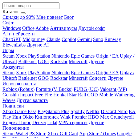
Каталог
Скидки до 90%
Мне повезет
Блог
Софт
Windows
Office
Adobe
Антивирусы
Другой софт
AI и нейросети
ChatGPT
Midjourney
Claude
Copilot
Gemini
Suno
Runway
ElevenLabs
Другие AI
Игры
Steam
Xbox
PlayStation
Nintendo
Epic Games
Origin / EA
Uplay /
Ubisoft
Battle.net
GOG
Rockstar
Minecraft
Другие
Аккаунты
Steam
Xbox
PlayStation
Nintendo
Epic Games
Origin / EA
Uplay /
Ubisoft
Battle.net
GOG
Rockstar
Minecraft
Соцсети
Другие
Игровая валюта
Roblox (Robux)
Fortnite (V-Bucks)
PUBG (UC)
Valorant (VP)
Genshin Impact
Free Fire
Honkai Star Rail
COD Mobile
Wuthering
Waves
Другая валюта
Подписки
Xbox Game Pass
PlayStation Plus
Spotify
Netflix
Discord Nitro
EA
Play
Иви
Okko
Кинопоиск
Wink
Premier
HBO Max
Crunchyroll
Яндекс Плюс
Deezer
Tidal
VPN сервисы
Другие
Пополнение
Steam Wallet
PS Store
Xbox Gift Card
App Store / iTunes
Google