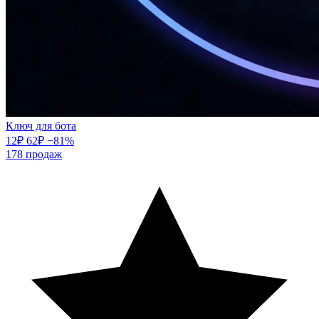
Ключ для бота
12
₽
62
₽
−81%
178
продаж