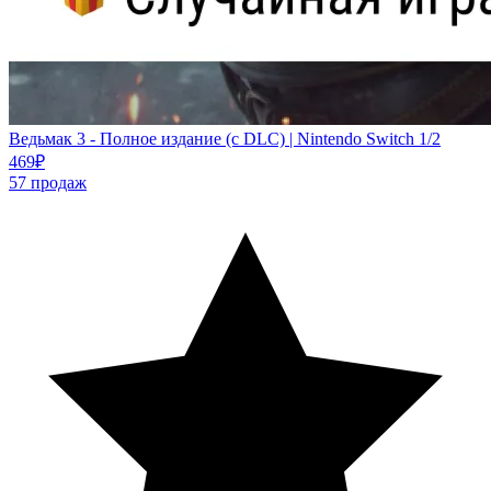
Ведьмак 3 - Полное издание (с DLC) | Nintendo Switch 1/2
469
₽
57
продаж