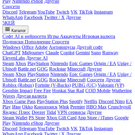
Play
Nintendo eShop
Другие
Соцсети
Discord
Telegram
YouTube
Twitch
VK
TikTok
Instagram
WhatsApp
Facebook
Twitter / X
Другие
5
КЕЙ
Каталог
Софт
AI и нейросети
Игры
Аккаунты
Игровая валюта
Подписки
Пополнение
Соцсети
Windows
Office
Adobe
Антивирусы
Другой софт
ChatGPT
Midjourney
Claude
Copilot
Gemini
Suno
Runway
ElevenLabs
Другие AI
Steam
Xbox
PlayStation
Nintendo
Epic Games
Origin / EA
Uplay /
Ubisoft
Battle.net
GOG
Rockstar
Minecraft
Другие
Steam
Xbox
PlayStation
Nintendo
Epic Games
Origin / EA
Uplay /
Ubisoft
Battle.net
GOG
Rockstar
Minecraft
Соцсети
Другие
Roblox (Robux)
Fortnite (V-Bucks)
PUBG (UC)
Valorant (VP)
Genshin Impact
Free Fire
Honkai Star Rail
COD Mobile
Wuthering
Waves
Другая валюта
Xbox Game Pass
PlayStation Plus
Spotify
Netflix
Discord Nitro
EA
Play
Иви
Okko
Кинопоиск
Wink
Premier
HBO Max
Crunchyroll
Яндекс Плюс
Deezer
Tidal
VPN сервисы
Другие
Steam Wallet
PS Store
Xbox Gift Card
App Store / iTunes
Google
Play
Nintendo eShop
Другие
Discord
Telegram
YouTube
Twitch
VK
TikTok
Instagram
WhatsApp
Facebook
Twitter / X
Другие